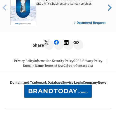
SECURITY's business and its main services.
Document Request
Share
Privacy Policy
Information Security Policy
GDPR Privacy Policy
Domain Name Terms of Use
Careers
Contact List
Domain and Trademark Database
Service Login
Company
News