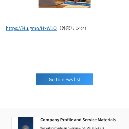
https://i4u.gmo/HxW1O
（外部リンク）
Go to news list
Company Profile and Service Materials
We will provide an overview of GMO BRAND