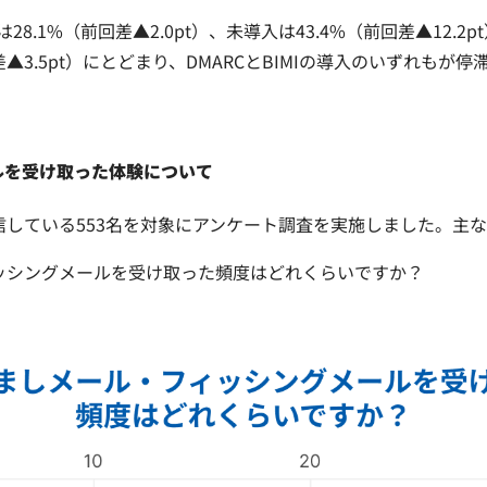
8.1%（前回差▲2.0pt）、未導入は43.4%（前回差▲12.2
回差▲3.5pt）にとどまり、DMARCとBIMIの導入のいずれも
ルを受け取った体験について
している553名を対象にアンケート調査を実施しました。主な
ッシングメールを受け取った頻度はどれくらいですか？